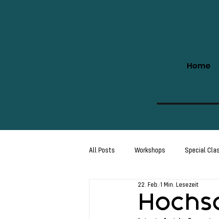
Home
All Posts
Workshops
Special Cla
22. Feb.
1 Min. Lesezeit
Kids & Teens
Starter Program
Hochsc