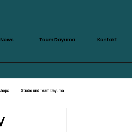
News
Team Dayuma
Kontakt
shops
Studio und Team Dayuma
W