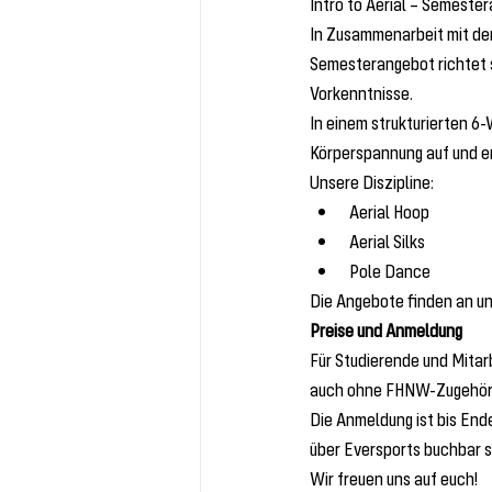
Intro to Aerial – Semeste
In Zusammenarbeit mit de
Semesterangebot richtet s
Vorkenntnisse.
In einem strukturierten 6
Körperspannung auf und er
Unsere Diszipline:
Aerial Hoop
Aerial Silks
Pole Dance
Die Angebote finden an u
Preise und Anmeldung
Für Studierende und Mitarb
auch ohne FHNW-Zugehöri
Die Anmeldung ist bis Ende
über Eversports buchbar s
Wir freuen uns auf euch!