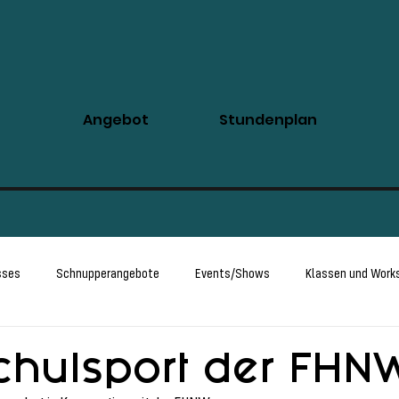
Angebot
Stundenplan
sses
Schnupperangebote
Events/Shows
Klassen und Work
Intro to Pole
hulsport der FHN