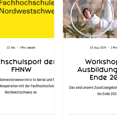
22. Feb.
1 Min. Lesezeit
25. Aug. 2024
2 Min
hschulsport der
Worksho
FHNW
Ausbildung
Ende 2
 Semesterweise Intro to Aerial und Pole
 Kooperation mit der Fachhochschule
Das sind unsere Zusatzangebo
Nordwestschweiz an.
bis Ende 202