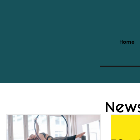
Home
All Posts
Workshops
Special Classes
Schnupperangebote
New