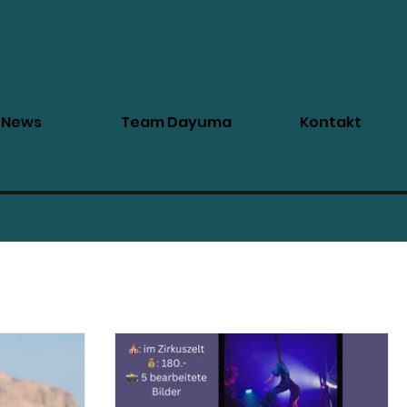
News
Team Dayuma
Kontakt
Dayuma
Kids & Teens
Starter Program
Intro to Pole