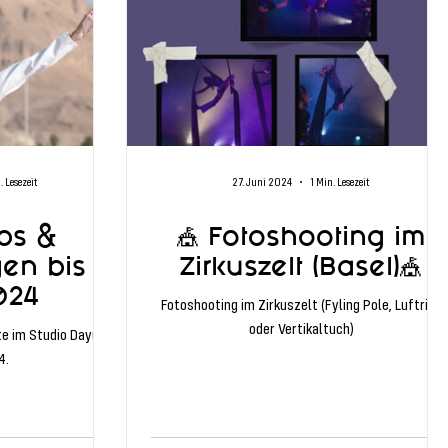
. Lesezeit
27. Juni 2024
1 Min. Lesezeit
ps &
🎪 Fotoshooting im
en bis
Zirkuszelt (Basel)🎪
024
Fotoshooting im Zirkuszelt (Fyling Pole, Luftring
oder Vertikaltuch)
te im Studio Dayuma
4.