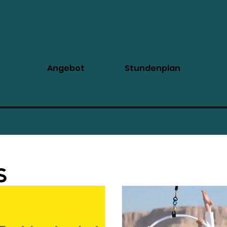
Angebot
Stundenplan
Events/Shows
Klassen und Workshops
Studio und Team 
s