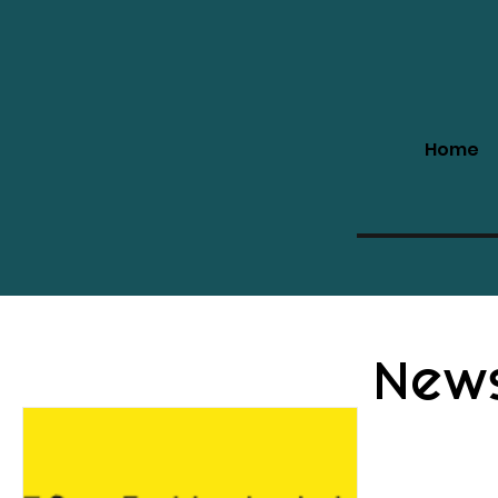
Home
All Posts
Workshops
Special Classes
Schnupperangebote
New