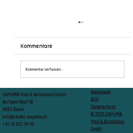
Kommentare
Kommentar verfassen...
PSO Switzerland Info Abend
Impressum
DAYUMA Pole & Acrobatics GmbH
AGB
Auf dem Wolf 18
Datenschutz
4052 Basel
© 2025 DAYUMA
info@studio-dayuma.ch
Pole & Acrobatics
+41 76 537 39 99
GmbH