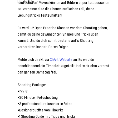
Intro to Pole
‚einfachsten‘ Moves können auf Bildern super toll aussehen
☺️ Verpasse also die Chance auf keinen Fall, deine 
Lieblingstricks festzuhalten!
Es wird 1-2 Open Practice Klassen vor dem Shooting geben, 
damit du deine gewünschten Shapes und Tricks üben 
kannst. Und du dich somit bestens auf's Shooting 
vorbereiten kannst. Daten folgen. 
Melde dich direkt via 
ChArt Website
 an. Es wird dir 
anschliessend ein Timeslot zugeteilt. Halte dir also vorerst 
den ganzen Samstag frei. 
Shooting Package:
▪️199 €
▪️30 Minuten Fotoshooting
▪️3 professionell retuschierte Fotos
▪️Designeroutfits von Fibourke
▪️1 Shooting Guide mit Tipps und Tricks