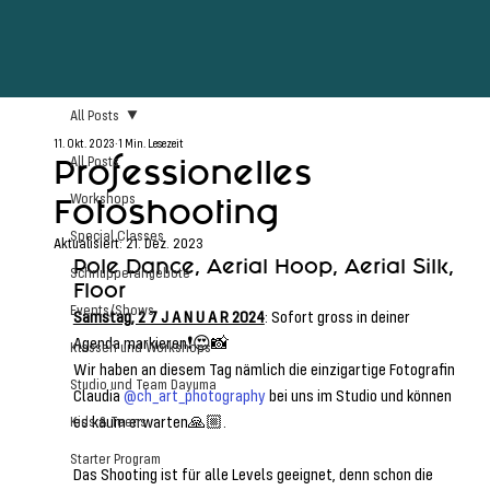
All Posts
11. Okt. 2023
1 Min. Lesezeit
Professionelles
All Posts
Workshops
Fotoshooting
Special Classes
Aktualisiert:
21. Dez. 2023
Pole Dance, Aerial Hoop, Aerial Silk, 
Schnupperangebote
Floor
Events/Shows
Samstag, 2 7 J A N U A R 2024
: Sofort gross in deiner 
Agenda markieren❗️😍📸
Klassen und Workshops
Wir haben an diesem Tag nämlich die einzigartige Fotografin 
Studio und Team Dayuma
Claudia 
@ch_art_photography
 bei uns im Studio und können 
es kaum erwarten🙏🏼.
Kids & Teens
Starter Program
Das Shooting ist für alle Levels geeignet, denn schon die 