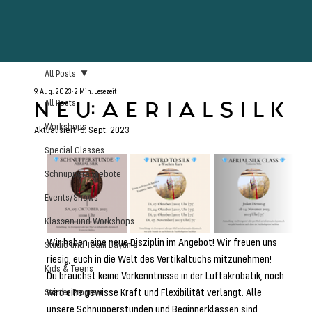
All Posts
9. Aug. 2023
2 Min. Lesezeit
N E U: A E R I A L S I L K
All Posts
Workshops
Aktualisiert:
6. Sept. 2023
Special Classes
Schnupperangebote
Events/Shows
Klassen und Workshops
Wir haben eine neue Disziplin im Angebot! Wir freuen uns 
Studio und Team Dayuma
riesig, euch in die Welt des Vertikaltuchs mitzunehmen! 
Kids & Teens
Du brauchst keine Vorkenntnisse in der Luftakrobatik, noch 
wird eine gewisse Kraft und Flexibilität verlangt. Alle 
Starter Program
unsere Schnupperstunden und Beginnerklassen sind 