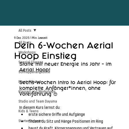
All Posts
9. Dez. 2025
1 Min. Lesezeit
Dein 6-Wochen Aerial
All Posts
Workshops
Hoop Einstieg
Special Classes
Starte mit neuer Energie ins Jahr – im 
Aerial Hoop!
Schnupperangebote
Events/Shows
Sechs-Wochen Intro to Aerial Hoop: für 
komplette Anfänger*innen, ohne 
Klassen und Workshops
Vorerfahrung 😍
Studio und Team Dayuma
In diesem Kurs lernst du:
Kids & Teens
erste sichere Griffe und Aufgänge 
Starter Program
findest du Sitz und Hänge Positionen im Ring
baust du Kraft, Körperspannung und Vertrauen auf