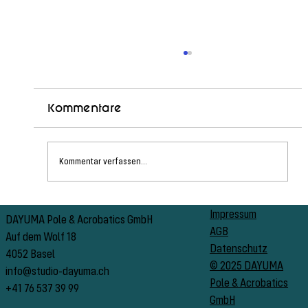
Kommentare
Kommentar verfassen...
Schnuppertag &
Impressum
DAYUMA Pole & Acrobatics GmbH
AGB
Jubiläumsfeier 2025
Auf dem Wolf 18
Datenschutz
4052 Basel
© 2025 DAYUMA
info@studio-dayuma.ch
Pole & Acrobatics
+41 76 537 39 99
GmbH