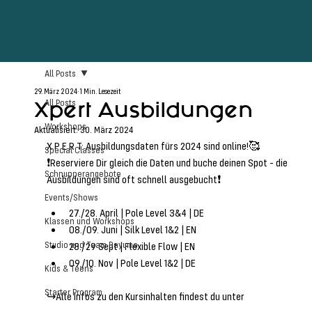
All Posts
29. März 2024
1 Min. Lesezeit
Xpert Ausbildungen
All Posts
Workshops
Aktualisiert:
30. März 2024
X P E R T: Ausbildungsdaten fürs 2024 sind online!🥰
Special Classes
❗️Reserviere Dir gleich die Daten und buche deinen Spot - die 
Schnupperangebote
Ausbildungen sind oft schnell ausgebucht❗️
Events/Shows
27./28. April | Pole Level 3&4 | DE
Klassen und Workshops
08./09. Juni | Silk Level 1&2 | EN
Studio und Team Dayuma
28./29 Sept | Flexible Flow | EN
09./10. Nov | Pole Level 1&2 | DE
Kids & Teens
Starter Program
↪️Alle Infos zu den Kursinhalten findest du unter