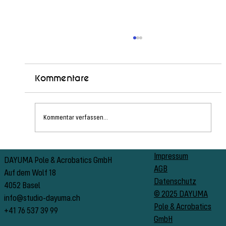
Kommentare
Kommentar verfassen...
PSO Switzerland Info Abend
Impressum
DAYUMA Pole & Acrobatics GmbH
AGB
Auf dem Wolf 18
Datenschutz
4052 Basel
© 2025 DAYUMA
info@studio-dayuma.ch
Pole & Acrobatics
+41 76 537 39 99
GmbH