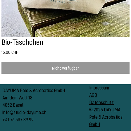
Bio-Täschchen
Preis
15,00 CHF
Nicht verfügbar
Impressum
DAYUMA Pole & Acrobatics GmbH
AGB
Auf dem Wolf 18
Datenschutz
4052 Basel
© 2025 DAYUMA
info@studio-dayuma.ch
Pole & Acrobatics
+41 76 537 39 99
GmbH